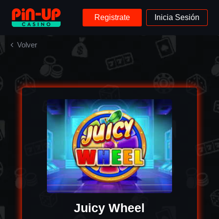
Registrate
Inicia Sesión
Volver
Juicy Wheel